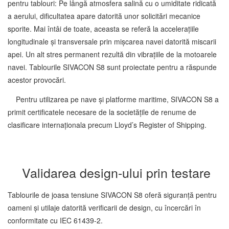
pentru tablouri: Pe lângă atmosfera salină cu o umiditate ridicată
a aerului, dificultatea apare datorită unor solicitări mecanice
sporite.
Mai întâi de toate, aceasta se referă la accelerațiile
longitudinale și transversale prin mișcarea navei datorită miscarii
apei.
Un alt stres permanent rezultă din vibrațiile de la motoarele
navei.
Tablourile SIVACON S8 sunt proiectate pentru a răspunde
acestor provocări.
Pentru utilizarea pe nave și platforme maritime, SIVACON S8 a
primit certificatele necesare de la societățile de renume de
clasificare internaționala precum Lloyd’s Register of Shipping.
Validarea design-ului prin testare
Tablourile de joasa tensiune SIVACON S8 oferă siguranță pentru
oameni și utilaje datorită verificarii de design, cu încercări în
conformitate cu IEC 61439-2.