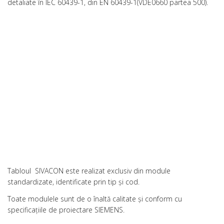
detaliate în IEC 60439-1, din EN 60439-1(VDE0660 partea 500).
Tabloul SIVACON este realizat exclusiv din module
standardizate, identificate prin tip şi cod.
Toate modulele sunt de o înaltă calitate şi conform cu
specificaţiile de proiectare SIEMENS.