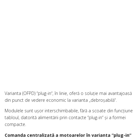
Varianta (OFPD) “plug-in“, în linie, oferă o soluţie mai avantajoasă
din punct de vedere economic la varianta „debroşabilă“.
Modulele sunt uşor interschimbabile, fără a scoate din funcţiune
tabloul, datorită alimentării prin contacte “plug-in“ şi a formei
compacte.
Comanda centralizată a motoarelor în varianta “plug-in“