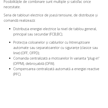
Posibilităţile de combinare sunt multiple şi satisfac orice
necesitate.
Seria de tablouri electrice de joasă tensiune, de distribuţie şi
comandă realizează:
Distribuţia energiei electrice la nivel de tablou general,
principal sau secundar (FCB,BC);
Protecţia coloanelor şi cablurilor cu întreruptoare
automate sau separatoarelor cu siguranţe (clasice sau
linie) (OFF, OFPD);
Comanda centralizată a motoarelor în varianta “plug-in“
(OFPM), debroşabilă (OFW);
Compensarea centralizată automată a energiei reactive
(PFC).