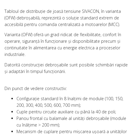
Tabloul de distribuţie de joasă tensiune SIVACON, în varianta
(OFW) debroşabilă, reprezintă o soluţie standard extrem de
accesibilă pentru comanda centralizată a motoarelor (MCC).
Varianta (OFW) oferă un grad ridicat de flexibilitate, confort în
operare, siguranţă în funcţionare şi disponibilitate precum şi
continuitate în alimentarea cu energie electrica a proceselor
industriale.
Datorită construcţiei debroşabile sunt posibile schimbări rapide
şi adaptări în timpul funcţionării.
Din punct de vedere constructiv:
Configuraţie standard în 8 înalţimi de module (100, 150,
200, 300, 400, 500, 600, 700 mm);
Cuple pentru circuite auxiliare cu până la 40 de poli;
Panou frontal cu balamale al unităţi debroşabile (module
cu înălţime > 200 mm);
Mecanism de cuplare pentru mişcarea uşoară a unităţilor