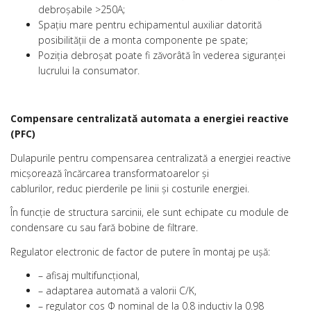
debroşabile >250A;
Spaţiu mare pentru echipamentul auxiliar datorită
posibilităţii de a monta componente pe spate;
Poziţia debroşat poate fi zăvorâtă în vederea siguranţei
lucrului la consumator.
Compensare centralizată automata a energiei reactive
(PFC)
Dulapurile pentru compensarea centralizată a energiei reactive
micşorează încărcarea transformatoarelor şi
cablurilor, reduc pierderile pe linii şi costurile energiei.
În funcţie de structura sarcinii, ele sunt echipate cu module de
condensare cu sau fară bobine de filtrare.
Regulator electronic de factor de putere în montaj pe uşă:
– afisaj multifuncţional,
– adaptarea automată a valorii C/K,
– regulator cos Φ nominal de la 0.8 inductiv la 0.98