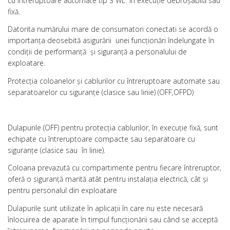
cu întreruptoare automate tip 3 WL în execuţie debroşabilă sau
fixă.
Datorita numărului mare de consumatori conectati se acordă o
importanţa deosebită asigurării unei funcţionări îndelungate în
condiţii de performanţă şi siguranţă a personalului de
exploatare.
Protecţia coloanelor şi cablurilor cu întreruptoare automate sau
separatoarelor cu siguranţe (clasice sau linie) (OFF,OFPD)
Dulapurile (OFF) pentru protecţia cablurilor, în execuţie fixă, sunt
echipate cu întreruptoare compacte sau separatoare cu
siguranţe (clasice sau în linie).
Coloana prevazută cu compartimente pentru fiecare întreruptor,
oferă o siguranţă marită atât pentru instalaţia electrică, cât şi
pentru personalul din exploatare
Dulapurile sunt utilizate în aplicaţii în care nu este necesară
înlocuirea de aparate în timpul funcţionării sau când se acceptă