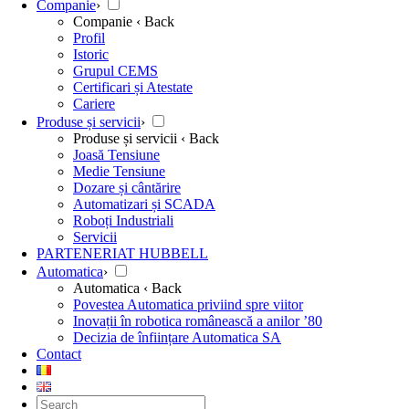
Companie
›
Companie
‹ Back
Profil
Istoric
Grupul CEMS
Certificari și Atestate
Cariere
Produse și servicii
›
Produse și servicii
‹ Back
Joasă Tensiune
Medie Tensiune
Dozare și cântărire
Automatizari și SCADA
Roboți Industriali
Servicii
PARTENERIAT HUBBELL
Automatica
›
Automatica
‹ Back
Povestea Automatica priviind spre viitor
Inovații în robotica românească a anilor ’80
Decizia de înființare Automatica SA
Contact